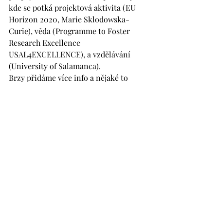
kde se potká projektová aktivita (EU 
Horizon 2020, Marie Sklodowska-
Curie), věda (Programme to Foster 
Research Excellence 
USAL4EXCELLENCE), a vzdělávání 
(University of Salamanca).
Brzy přidáme více info a nějaké to 