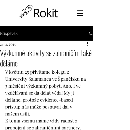
Příspěvek
28. 4. 2025
Výzkumné aktivity se zahraničím také
děláme
V květnu 25 přivítáme kolegu z 
Univerzity Salamanca ve Španělsku na 
3 měsíční výzkumný pobyt. Ano, i ve 
vzdělávání se dá dělat věda! My ji 
děláme, protože evidence-based 
přístup nás může posouvat dál v 
našem usilí. 
K tomu všemu máme vždy radost z 
propojení se zahraničními partnery, 