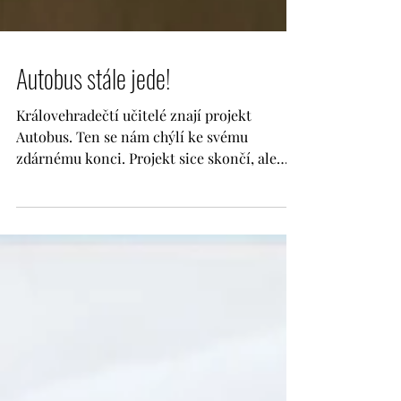
Autobus stále jede!
Královehradečtí učitelé znají projekt
Autobus. Ten se nám chýlí ke svému
zdárnému konci. Projekt sice skončí, ale
autobus pojede dál! Učitelé jej integrovali do
svých třídnických hodin a s novým RVP se
určitě bude hodit i do Osobnostní a sociální
výchovy. Náš e-learningový kurz se všemi
materiály bude přístupný všem učitelům a
my (a náš donátor UniCredit Foundation)
budeme rádi, když bude využíván. Neváhejte
si o přístup do e-learningu napsat.